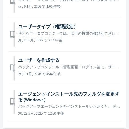
火, 6 1月, 2026 で 1:00 午後
ユーザータイプ（権限設定）
使えるデータプロテクトでは、以下の権限の種類がございます。 ・社内管理者 ・ユーザー ・読み取り管理者 ・管理者 【権限設定変更方法】 マネジメントポータルへログイン ＞ 左メニュー「自分の会社」＞「ユーザー」から、 権限を変更したいユーザー名をクリックすると、右側にスライ...
月, 15 6月, 2026 で 2:14 午後
ユーザーを作成する
バックアップコンソール（管理画面）ログイン後に、サービスの使用ユーザーを作成する手順となります。 （管理者権限が必要です） 1. 左メニューの「ユーザー」を選択し、ページ上部の「+新規」より、ユーザーを選択してください。 2. 必要な情報を入力し、「作成」をクリックしてください...
水, 7 1月, 2026 で 4:44 午後
エージェントインストール先のフォルダを変更す
る (Windows）
バックアップエージェントをインストールいただくと、 デフォルトでは、Cドライブ上にバックアップで使用する各種ファイルがインストールされます。 こちらの記事では、インストール先のフォルダを変更する方法をご紹介いたします。 ※※注意※※ 2025年5月現在、インストール先のフォルダを変更いただきましても、一部...
木, 22 5月, 2025 で 12:30 午後