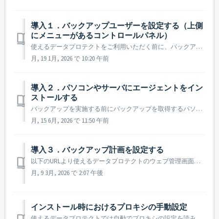
導入１．バックアップユーザーを設定する（上側
にメニューがあるコントロールパネル）
使えるデータプロテクトをご利用いただく前に、バックアップユーザーの設定をおこないます。 コントロールパネル内のメニューが左側にある仕様の場合 はこちらのFAQをご参照ください。 ご契約いただきました時点で、すでに1ユーザーは作成されております。このバックアップユーザーへのパソコンやサーバーなどのバックアップ...
月, 19 1月, 2026 で 10:20 午前
導入２．パソコンやサーバにエージェントをイン
ストールする
バックアップを実施する前にバックアップを取得するパソコンやサーバに、 エージェント（バックアップソフト）をインストールする必要があります。 ■事前確認 バックアップクライアントは、TCP ポートを使用してバックアップ管理サーバおよびバックアップストレージと通信します。インストールする前に...
月, 15 6月, 2026 で 11:50 午前
導入３．バックアップ計画を設定する
以下のURLより使えるデータプロテクトのウェブ管理画面に、バックアップユーザーのログイン情報でログインします。 https://baas.tsukaeru.net/ ウェブ管理画面にログインすると、以下のような画面が表示されます。デバイスが複数ある場合は、バックアップを取りたいデバイスを選択します。 ...
月, 9 3月, 2026 で 2:07 午後
インストール時におけるプロキシの手動設定
使えるデータプロテクトでは自動でプロキシの設定を読み込みますが、インターネットオプションで直接されている場合に限りその動作をします。(今後リリースでPACファイル等で指定されたプロキシサーバも読み込むようになる予定です) それ以外の方法でプロキシの設定を行っている場合は、インストール時に手動でプロキシの接続先...