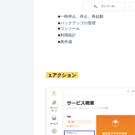
■
一時停止、停止、再起動
■
バックアップの管理
■
コンソール
■
利用統計
■
再作成
2.アクション