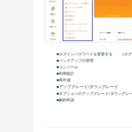
■
ログインパスワードを変更する
（
ログ
■
バックアップの管理
■
コンソール
■
利用統計
■
再作成
アップグレード/ダウングレード
■
■
オプションのアップグレード/ダウングレ
■
解約申請