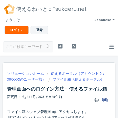
使えるねっと :: Tsukaeru.net
ようこそ
Japanese
ログイン
登録
ソリューションホーム
使えるポータル（アカウントID：
30XXXXXのユーザー様）
ファイル箱《使えるポータル》
管理画面へのログイン方法 - 使えるファイル箱
変更日： 火, 14 1月, 2025 で 9:24 午前
印刷
ファイル箱の
ウェブ管理画面
にアクセスします。
以下2通りのいずれかの方法でアクセスが可能です。