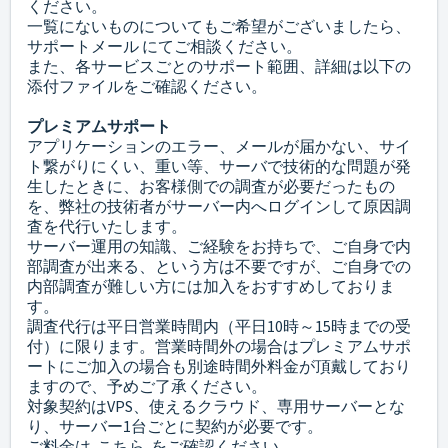
ください。
一覧にないものについてもご希望がございましたら、
サポートメール
にてご相談ください。
また、各サービスごとのサポート範囲、詳細は以下の
添付ファイルをご確認ください。
プレミアムサポート
アプリケーションのエラー、メールが届かない、サイ
ト繋がりにくい、重い等、サーバで技術的な問題が発
生したときに、お客様側での調査が必要だったもの
を、弊社の技術者がサーバー内へログインして原因調
査を代行いたします。
サーバー運用の知識、ご経験をお持ちで、ご自身で内
部調査が出来る、という方は不要ですが、ご自身での
内部調査が難しい方には加入をおすすめしておりま
す。
調査代行は平日営業時間内（平日10時～15時までの受
付）に限ります。営業時間外の場合はプレミアムサポ
ートにご加入の場合も別途時間外料金が頂戴しており
ますので、予めご了承ください。
対象契約はVPS、使えるクラウド、専用サーバーとな
り、サーバー1台ごとに契約が必要です。
ご料金は
こちら
をご確認ください。