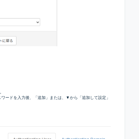
す。
スとパスワードを入力後、
「追加」または、▼から「追加して設定」