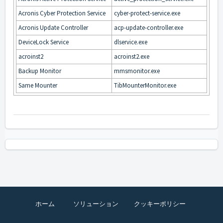
Acronis Cyber Protection Service
cyber-protect-service.exe
Acronis Update Controller
acp-update-controller.exe
DeviceLock Service
dlservice.exe
acroinst2
acroinst2.exe
Backup Monitor
mmsmonitor.exe
Same Mounter
TibMounterMonitor.exe
ホーム
ソリューション
クッキーポリシー